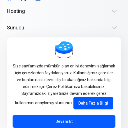
Hosting
Sunucu
Alan Adı
Kurumsal
Size sayfamızda mümkün olan en iyi deneyimi sağlamak
için çerezlerden faydalanıyoruz. Kullandığımız çerezler
ve bunları nasıl devre dışı bırakacağınız hakkında bilgi
edinmek için Çerez Politikamıza bakabilirsiniz.
Kullanıcı Sözleşmeleri
Sayfamızdaki ziyaretinize devam ederek çerez
kullanımını onaylamış olursunuz.
Daha Fazla Bilgi
Gizlilik Politikası
Devam Et
© 2026 Verinomi - Cloud, Hosting, Reseller, Veri Merkezi, VPS,