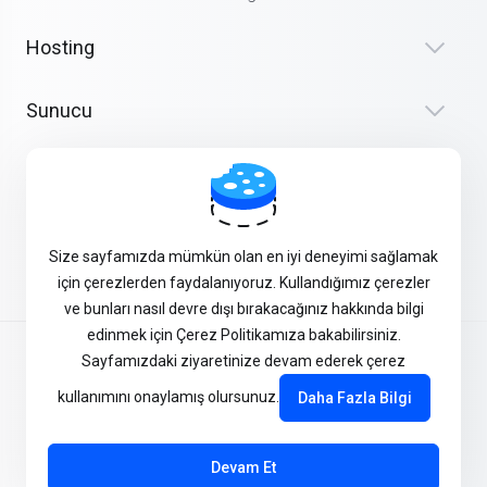
Hosting
Sunucu
Alan Adı
Kurumsal
Size sayfamızda mümkün olan en iyi deneyimi sağlamak
için çerezlerden faydalanıyoruz. Kullandığımız çerezler
ve bunları nasıl devre dışı bırakacağınız hakkında bilgi
edinmek için Çerez Politikamıza bakabilirsiniz.
Kullanıcı Sözleşmeleri
Sayfamızdaki ziyaretinize devam ederek çerez
kullanımını onaylamış olursunuz.
Daha Fazla Bilgi
Gizlilik Politikası
Devam Et
© 2026 Verinomi - Cloud, Hosting, Reseller, Veri Merkezi, VPS,