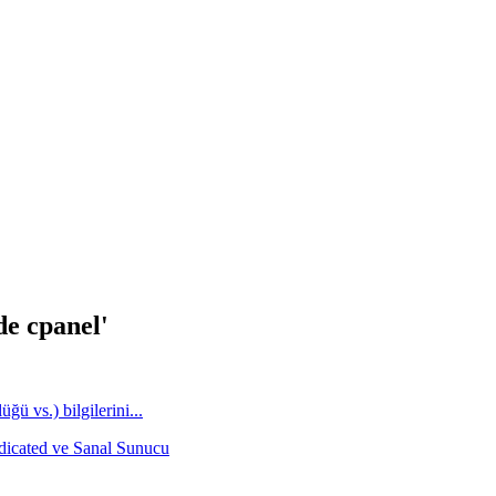
de cpanel'
ü vs.) bilgilerini...