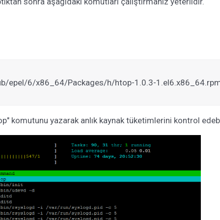
ıktan sonra aşağıdaki komutları çalıştırmanız yeterlidir.
/pub/epel/6/x86_64/Packages/h/htop-1.0.3-1.el6.x86_64.rp
" komutunu yazarak anlık kaynak tüketimlerini kontrol edebil