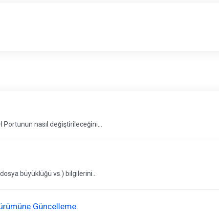
 Portunun nasıl değiştirileceğini...
sya büyüklüğü vs.) bilgilerini...
 Sürümüne Güncelleme