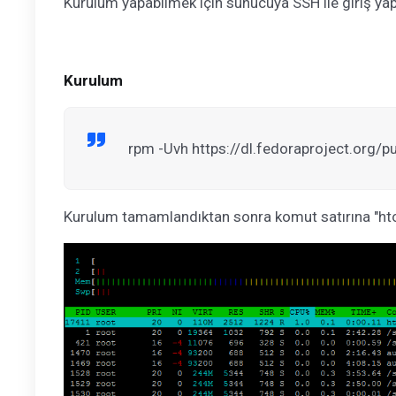
Kurulum yapabilmek için sunucuya SSH ile giriş yapt
Kurulum
rpm -Uvh https://dl.fedoraproject.org
Kurulum tamamlandıktan sonra komut satırına "htop