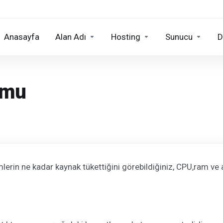
Anasayfa
Alan Adı
Hosting
Sunucu
D
umu
mlerin ne kadar kaynak tükettiğini görebildiğiniz, CPU,ram ve 