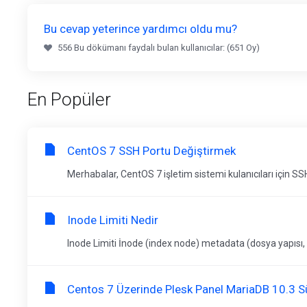
Bu cevap yeterince yardımcı oldu mu?
556 Bu dökümanı faydalı bulan kullanıcılar: (651 Oy)
En Popüler
CentOS 7 SSH Portu Değiştirmek
Merhabalar, CentOS 7 işletim sistemi kulanıcıları için SSH
Inode Limiti Nedir
Inode Limiti İnode (index node) metadata (dosya yapısı, do
Centos 7 Üzerinde Plesk Panel MariaDB 10.3