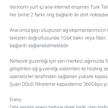
Verinomi yurt içi ana internet erişimini Türk
her birine 2 farklı ring bağlantı ile dört noktada
Ana omurgayı oluşturan ağ ekipmanlarımızın ta
talepleri doğrultusunda 1Gbit bakır veya fiber, 
bağlantı sağlanabilmektedir.
Network güvenliği için veri merkezi ağımızda f
geliştirilen ağ güvenliği sistemleri ile hostin
operatörler tarafından sağlanan yüksek kapasi
Şuan DDoS filtreleme kapasitemiz 360Gbps yurt
Enerji
Orta gerilim enerji hattına direk bağlı olan 