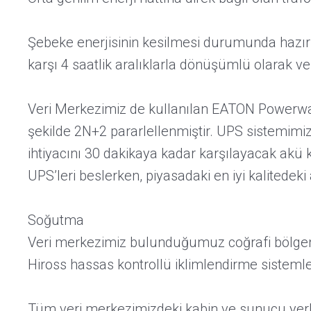
Şebeke enerjisinin kesilmesi durumunda hazır
karşı 4 saatlik aralıklarla dönüşümlü olarak veri
Veri Merkezimiz de kullanılan EATON Powerware 
şekilde 2N+2 pararlellenmiştir. UPS sistemimiz, 
ihtiyacını 30 dakikaya kadar karşılayacak akü ka
UPS’leri beslerken, piyasadaki en iyi kalitedeki a
Soğutma
Veri merkezimiz bulunduğumuz coğrafi bölgenin
Hiross hassas kontrollü iklimlendirme sistemle
Tüm veri merkezimizdeki kabin ve sunucu yerle