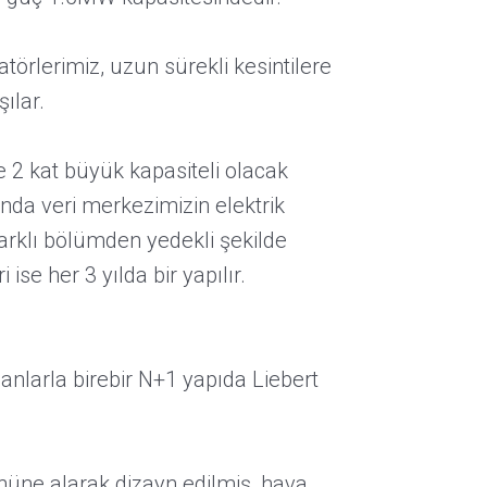
rlerimiz, uzun sürekli kesintilere
ılar.
e 2 kat büyük kapasiteli olacak
sında veri merkezimizin elektrik
 farklı bölümden yedekli şekilde
ise her 3 yılda bir yapılır.
nlarla birebir N+1 yapıda Liebert
nüne alarak dizayn edilmiş, hava