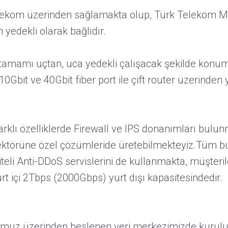
 Telekom üzerinden sağlamakta olup, Türk Telekom 
n yedekli olarak bağlıdır.
mamı uçtan, uca yedekli çalışacak şekilde konumla
10Gbit ve 40Gbit fiber port ile çift router üzerinden
arklı özelliklerde Firewall ve IPS donanımları bulu
g sektörüne özel çözümleride üretebilmekteyiz.Tüm bun
teli Anti-DDoS servislerini de kullanmakta, müşteri
 içi 2Tbps (2000Gbps) yurt dışı kapasitesindedir.
trafomuz üzerinden beslenen veri merkezimizde kuru