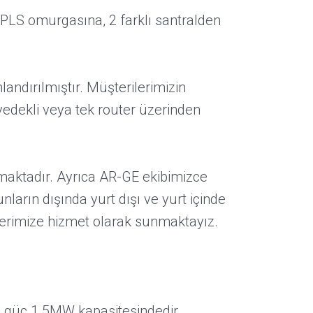
MPLS omurgasına, 2 farklı santralden
ndırılmıştır. Müşterilerimizin
 yedekli veya tek router üzerinden
nmaktadır. Ayrıca AR-GE ekibimizce
ların dışında yurt dışı ve yurt içinde
lerimize hizmet olarak sunmaktayız.
lu güç 1.5MW kapasitesindedir.