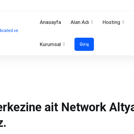
Anasayfa
Alan Adı
Hosting
Kurumsal
Giriş
rkezine ait Network Altya
z.