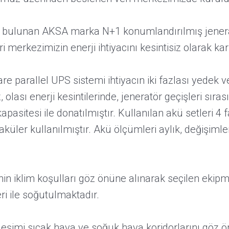
 bulunan AKSA marka N+1 konumlandırılmış jeneratö
 merkezimizin enerji ihtiyacını kesintisiz olarak karş
parallel UPS sistemi ihtiyacın iki fazlası yedek v
olası enerji kesintilerinde, jeneratör geçişleri sıra
pasitesi ile donatılmıştır. Kullanılan akü setleri 4
küler kullanılmıştır. Akü ölçümleri aylık, değişimleri 
 iklim koşulları göz önüne alınarak seçilen ekipma
ri ile soğutulmaktadır.
şimi sıcak hava ve soğuk hava koridorlarını göz ö