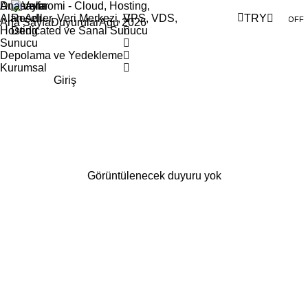
Anasayfa
Duyurular
Alan Adı
TRY
Ana Sayfa
Duyurular
Ağu 2026
Hosting
Sunucu
Depolama ve Yedekleme
Kurumsal
Giriş
Görüntülenecek duyuru yok